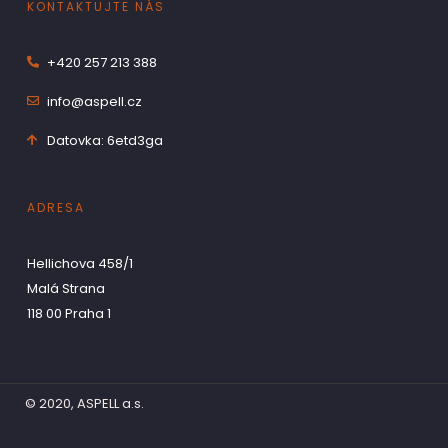
KONTAKTUJTE NÁS
+420 257 213 388
info@aspell.cz
Datovka: 6etd3ga
ADRESA
Hellichova 458/1
Malá Strana
118 00 Praha 1
© 2020, ASPELL a.s.