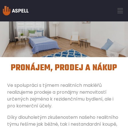
PRONÁJEM, PRODEJ A NÁKUP
Ve spolupráci s týmem realitních makléřů
realizujeme prodeje a pronájmy nemovitostí
určených zejména k rezidenčnímu bydlení, ale i
pro komerční účely.
Díky dlouholetým zkušenostem našeho realitního
týmu řešíme jak běžné, tak i nestandardní koupě,